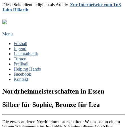
Diese Seite dient lediglich als Archiv.
Zur Internetseite vom TuS
Jahn Hilfarth
Menü
Fußball
Jugend
Leichtathletik
Turnen
Prellball
Helping Hands
Facebook
Kontakt
Nordrheinmeisterschaften in Essen
Silber für Sophie, Bronze für Lea
Die etwas anderen Nordrheinmeisterschaften: Was sonst an einem
langen Wochenende im Juni abläuft, beginnt dieses Jahr Mitte